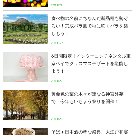
2018.11.27
食べ物の名前にちなんだ新品種も勢ぞ
ろい！京成バラ園で秋に咲くバラを楽
しもう！
2018.10.27
6日間限定！インターコンチネンタル東
京ベイでクリスマスデザートを堪能し
よう！
2018.11.22
黄金色の葉の木々が連なる神宮外苑
で、今年もいちょう祭りを開催！
2018.11.20
そば＋日本酒の粋な祭典、大江戸和宴