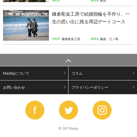
SHOP
AREA
横浜
鎌倉彫金工房で結婚指輪を手作り、一
生の思い出に残る周辺デートコース
SHOP
鎌倉彫金工房
AREA
鎌倉・江ノ島
Madeyについて
コラム
お問い合わせ
プライバシーポリシー
© 2017 Madey