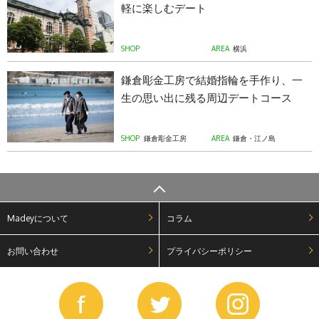
軽に楽しむデート
SHOP
AREA
横浜
鎌倉彫金工房で結婚指輪を手作り、一
生の思い出に残る周辺デートコース
SHOP
鎌倉彫金工房
AREA
鎌倉・江ノ島
Madeyについて
コラム
お問い合わせ
プライバシーポリシー