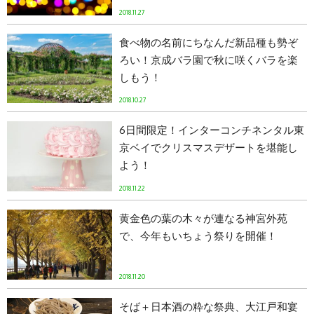
2018.11.27
食べ物の名前にちなんだ新品種も勢ぞ
ろい！京成バラ園で秋に咲くバラを楽
しもう！
2018.10.27
6日間限定！インターコンチネンタル東
京ベイでクリスマスデザートを堪能し
よう！
2018.11.22
黄金色の葉の木々が連なる神宮外苑
で、今年もいちょう祭りを開催！
2018.11.20
そば＋日本酒の粋な祭典、大江戸和宴