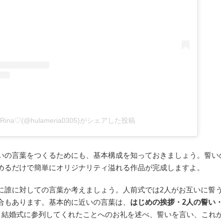
Rina♡(@hulameria0305)がシェアした投稿
いの言葉をつくるためにも、基本構成を知っておきましょう。誓い
めるだけで簡単にオリジナリティ溢れる作品が完成しますよ。
に誰に対しての言葉か考えましょう。人前式では2人がお互いに誓
合もあります。基本的に近いの言葉は、
はじめの挨拶・2人の誓い
。結婚式に参列してくれたことへのお礼を述べ、誓いを言い、これ