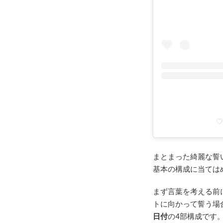
♡
まとまった綺麗な誓
基本の構成に当ては
まず言葉を考える前
トに向かって誓う場
日付
の4部構成です