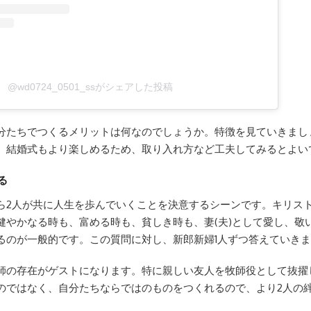
@wd0724_0501_ssがシェアした投稿
分たちでつくるメリットは何なのでしょうか。特徴を見ていきまし
、結婚式もより楽しめるため、取り入れ方など工夫してみるとよい
る
ら2人が共に人生を歩んでいくことを決意するシーンです。キリス
健やかなる時も、富める時も、貧しき時も、妻(夫)として愛し、敬
るのが一般的です。この質問に対し、新郎新婦1人ずつ答えていき
師の存在がゲストになります。特に親しい友人を牧師役として抜擢
のではなく、自分たちならではのものをつくれるので、より2人の