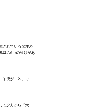
載されている暦注の
赤口
の6つの種類があ
、午後が「凶」で
して夕方から「大