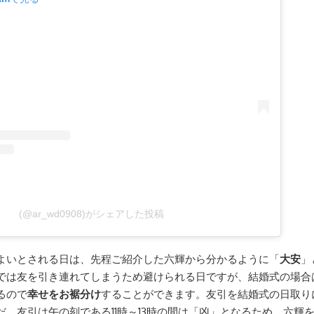
(@ar_wd0908)がシェアした投稿
よいとされる日は、先程ご紹介した六輝から分かるように「
大安
」
では友を引き連れてしまうため避けられる日ですが、結婚式の場合
るので
幸せをお裾分け
することができます。友引を結婚式の日取り
だ、友引は午の刻である11時～13時の間は「凶」となるため、六輝