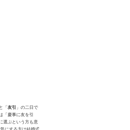
と「
友引
」の二日で
は「慶事に友を引
に選ぶという方も意
を気にする方は結婚式