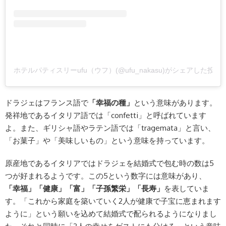
ホテルパティスリーufu（ウフ）(@ufu_nakasu)がシェアした投稿
ドラジェはフランス語で
「幸福の種」
という意味があります。
発祥地であるイタリア語では「confetti」と呼ばれています
よ。また、ギリシャ語やラテン語では「tragemata」と言い、
「お菓子」や「美味しいもの」という意味を持っています。
原産地であるイタリアではドラジェを結婚式で包む時の数は5
つが好まれるようです。この5という数字には意味があり、
「幸福」「健康」「富」「子孫繁栄」「長寿」
を表していま
す。「これから家庭を築いていく2人が健康で子宝に恵まれます
ように」という願いを込めて結婚式で配られるようになりまし
た。それと同時に「2人の幸せをゲストにも分ける」という意味