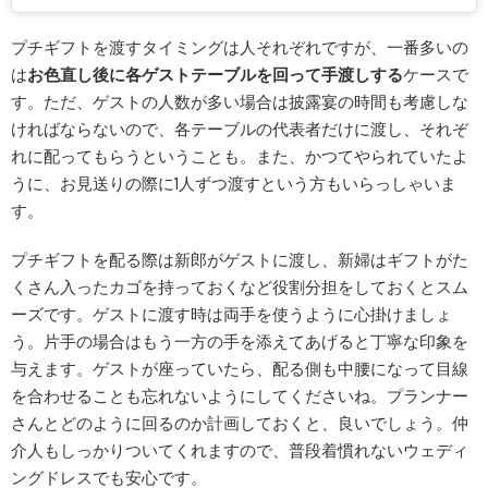
プチギフトを渡すタイミングは人それぞれですが、一番多いの
は
お色直し後に各ゲストテーブルを回って手渡しする
ケースで
す。ただ、ゲストの人数が多い場合は披露宴の時間も考慮しな
ければならないので、各テーブルの代表者だけに渡し、それぞ
れに配ってもらうということも。また、かつてやられていたよ
うに、お見送りの際に1人ずつ渡すという方もいらっしゃいま
す。
プチギフトを配る際は新郎がゲストに渡し、新婦はギフトがた
くさん入ったカゴを持っておくなど役割分担をしておくとスム
ーズです。ゲストに渡す時は両手を使うように心掛けましょ
う。片手の場合はもう一方の手を添えてあげると丁寧な印象を
与えます。ゲストが座っていたら、配る側も中腰になって目線
を合わせることも忘れないようにしてくださいね。プランナー
さんとどのように回るのか計画しておくと、良いでしょう。仲
介人もしっかりついてくれますので、普段着慣れないウェディ
ングドレスでも安心です。