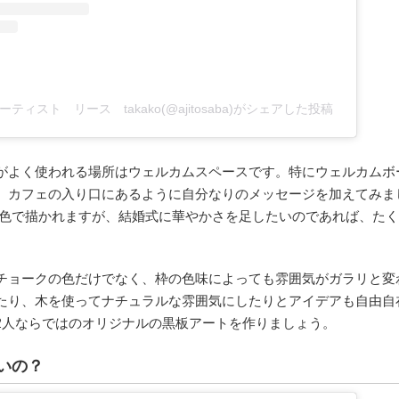
ティスト リース takako(@ajitosaba)がシェアした投稿
がよく使われる場所はウェルカムスペースです。特にウェルカムボ
。カフェの入り口にあるように自分なりのメッセージを加えてみま
1色で描かれますが、結婚式に華やかさを足したいのであれば、た
。
チョークの色だけでなく、枠の色味によっても雰囲気がガラリと変
たり、木を使ってナチュラルな雰囲気にしたりとアイデアも自由自在
2人ならではのオリジナルの黒板アートを作りましょう。
いの？