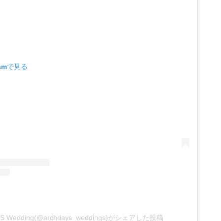
ramで見る
YS Wedding(@archdays_weddings)がシェアした投稿