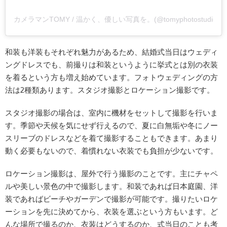
カメラマンTOMY / 温かく、優しい写真を。(@tomyphotostudi
和装も洋装もそれぞれ魅力があるため、結婚式当日はウェディ
ングドレスでも、前撮りは和装というように挙式とは別の衣装
を着るという方も増え始めています。フォトウェディングの方
法は2種類あります。スタジオ撮影とロケーション撮影です。
スタジオ撮影の場合は、室内に機材をセットして撮影を行いま
す。季節や天候を気にせず行えるので、夏に白無垢や冬にノー
スリーブのドレスなどを着て撮影することもできます。あまり
動く必要もないので、着慣れない衣装でも負担が少ないです。
ロケーション撮影は、屋外で行う撮影のことです。主にチャペ
ルや美しい景色の中で撮影します。和装であれば日本庭園、洋
装であればビーチやガーデンで撮影が可能です。撮りたいロケ
ーションを先に決めてから、衣装を選ぶという方もいます。ど
んな場所で撮るのか、衣装はどうするのか、式当日のことも考