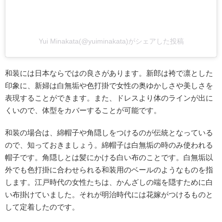
Yui Minakata(@yuiminakata)がシェアした投稿
和装には日本ならではの良さがあります。新郎は袴で凛とした
印象に、新婦は白無垢や色打掛で女性の奥ゆかしさや美しさを
表現することができます。また、ドレスより体のラインが出に
くいので、体型をカバーすることが可能です。
和装の場合は、綿帽子や角隠しをつけるのが伝統となっている
ので、知っておきましょう。綿帽子は白無垢の時のみ使われる
帽子です。角隠しとは髪にかける白い布のことです。白無垢以
外でも色打掛に合わせられる和装用のベールのようなものを指
します。江戸時代の女性たちは、かんざしの端を隠すために白
い布掛けていました。それが明治時代には花嫁がつけるものと
して定着したのです。