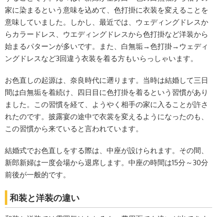
家に染まるという意味を込めて、色打掛に衣装を変えることを
意味していました。しかし、最近では、ウェディングドレスか
らカラードレス、ウエディングドレスから色打掛など洋装から
始まるパターンが多いです。また、白無垢→色打掛→ウェディ
ングドレスなど3回違う衣装を着る方もいらっしゃいます。
お色直しの起源は、奈良時代に遡ります。当時は結婚して三日
間は白無垢を着続け、四日目に色打掛を着るという習慣があり
ました。この習慣を経て、ようやく相手の家に入ることが許さ
れたのです。披露宴の途中で衣裳を変えるようになったのも、
この習慣から来ていると言われています。
結婚式でお色直しをする際は、中座が設けられます。その間、
新郎新婦は一度会場から退席します。中座の時間は15分～30分
前後が一般的です。
和装と洋装の違い