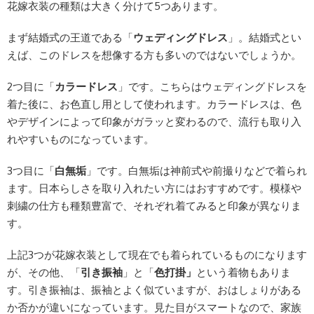
花嫁衣装の種類は大きく分けて5つあります。
まず結婚式の王道である「
ウェディングドレス
」。結婚式とい
えば、このドレスを想像する方も多いのではないでしょうか。
2つ目に「
カラードレス
」です。こちらはウェディングドレスを
着た後に、お色直し用として使われます。カラードレスは、色
やデザインによって印象がガラッと変わるので、流行も取り入
れやすいものになっています。
3つ目に「
白無垢
」です。白無垢は神前式や前撮りなどで着られ
ます。日本らしさを取り入れたい方にはおすすめです。模様や
刺繍の仕方も種類豊富で、それぞれ着てみると印象が異なりま
す。
上記3つが花嫁衣装として現在でも着られているものになります
が、その他、「
引き振袖
」と「
色打掛」
という着物もありま
す。引き振袖は、振袖とよく似ていますが、おはしょりがある
か否かが違いになっています。見た目がスマートなので、家族