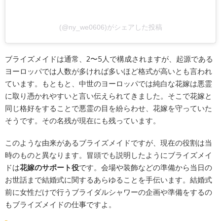
(@ny_we0606)がシェアした投稿
ブライズメイドは通常、2〜5人で構成されますが、起源である
ヨーロッパでは人数が多ければ多いほど格式が高いとも言われ
ています。もともと、中世のヨーロッパでは純白な花嫁は悪霊
に取り憑かれやすいと言い伝えられてきました。そこで花嫁と
同じ格好をすることで悪霊の目を紛らわせ、花嫁を守っていた
そうです。その名残が現在にも残っています。
このような由来があるブライズメイドですが、現在の役割は当
時のものと異なります。冒頭でも説明したようにブライズメイ
ドは
花嫁のサポート役
です。会場や装飾などの準備から当日の
お世話まで結婚式に関するあらゆることを手伝います。結婚式
前に女性だけで行うブライダルシャワーの企画や準備をするの
もブライズメイドの仕事ですよ。