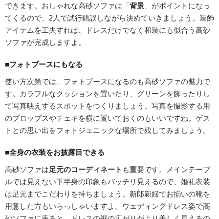
できます。おしゃれな高砂ソファは「
背景
」がポイントになっ
てくるので、2人で試行錯誤しながら決めていきましょう。装飾
アイテムを工夫すれば、ドレスだけでなく和装にも似合う高砂
ソファが完成しますよ。
■フォトブースにもなる
使い方次第では、フォトブースになるのも高砂ソファの魅力で
す。カラフルなクッションを置いたり、グリーンを飾ったりし
て写真映えするスポットをつくりましょう。写真を撮影する用
のプロップスやチェキを横に置いておくのもいいですね。ゲス
トとの思い出をフォトジェニックな場所で残してみましょう。
■全身の衣装をお披露目できる
高砂ソファは
足元のコーディネート
も重要です。メインテーブ
ルでは見えない下半身の印象もバッチリ見えるので、婚礼衣装
は足元までこだわりを持ちましょう。新郎新婦でお揃いの靴を
用意した方もいらっしゃいますよ。ウェディングドレス姿で高
砂ソファに座ると、ドレスの裾の広がりがより美しく見えるの