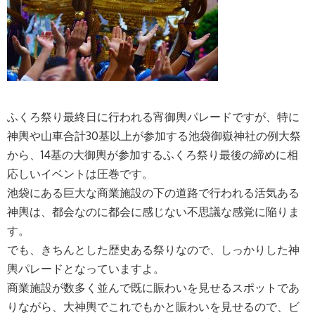
ふくろ祭り最終日に行われる宵御輿パレードですが、特に
神輿や山車合計30基以上が参加する池袋御嶽神社の例大祭
から、14基の大御輿が参加するふくろ祭り最後の締めに相
応しいイベントは圧巻です。
池袋にある巨大な商業施設の下の道路で行われる活気ある
神輿は、都会なのに都会に感じない不思議な感覚に陥りま
す。
でも、きちんとした歴史ある祭りなので、しっかりした神
輿パレードとなっていますよ。
商業施設が数多く並んで既に賑わいを見せるスポットであ
りながら、大神輿でこれでもかと賑わいを見せるので、ビ