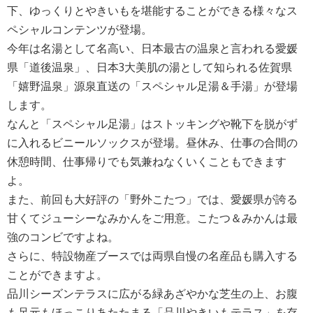
下、ゆっくりとやきいもを堪能することができる様々なス
ペシャルコンテンツが登場。
今年は名湯として名高い、日本最古の温泉と言われる愛媛
県「道後温泉」、日本3大美肌の湯として知られる佐賀県
「嬉野温泉」源泉直送の「スペシャル足湯＆手湯」が登場
します。
なんと「スペシャル足湯」はストッキングや靴下を脱がず
に入れるビニールソックスが登場。昼休み、仕事の合間の
休憩時間、仕事帰りでも気兼ねなくいくこともできます
よ。
また、前回も大好評の「野外こたつ」では、愛媛県が誇る
甘くてジューシーなみかんをご用意。こたつ＆みかんは最
強のコンビですよね。
さらに、特設物産ブースでは両県自慢の名産品も購入する
ことができますよ。
品川シーズンテラスに広がる緑あざやかな芝生の上、お腹
も足元もほっこりあたたまる「品川やきいもテラス」を存