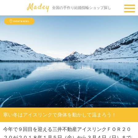
全国の手作り結婚指輪ショップ探し
寒い冬はアイスリンクで身体を動かして温まろう！
今年で９回目を迎える三井不動産アイスリンクＦＯＲ２０
２０が２０１８年１月５日（金）から３月４日（日）まで