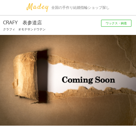
全国の手作り結婚指輪ショップ探し
CRAFY 表参道店
ワックス・鋳造
クラフィ オモテサンドウテン