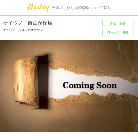
全国の手作り結婚指輪ショップ探し
ケイウノ 自由が丘店
彫金・鍛造
ケイウノ ジユウガオカテン
ワックス・鋳造