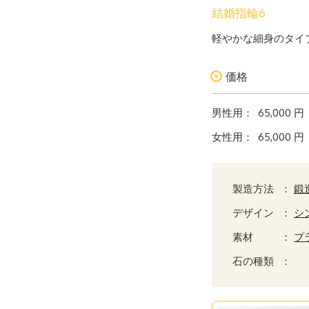
結婚指輪6
軽やかな細身のタイ
価格
男性用：
65,000 円
女性用：
65,000 円
製造方法
：
鍛
デザイン
：
シ
素材
：
プ
石の種類
：