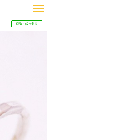
鍛造・鍛金製法