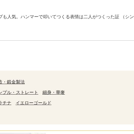
プも人気。ハンマーで叩いてつくる表情は二人がつくった証 （シ
造・鍛金製法
ンプル・ストレート
細身・華奢
ラチナ
イエローゴールド