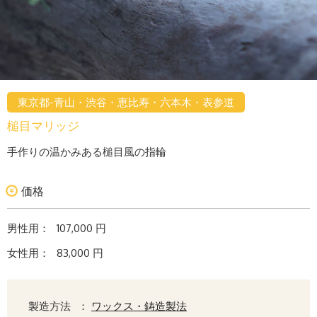
東京都-青山・渋谷・恵比寿・六本木・表参道
槌目マリッジ
手作りの温かみある槌目風の指輪
価格
男性用：
107,000 円
女性用：
83,000 円
製造方法
：
ワックス・鋳造製法