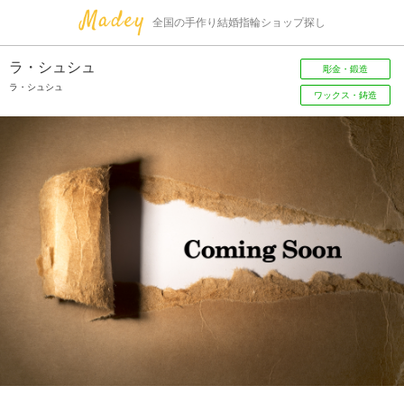
全国の手作り結婚指輪ショップ探し
ラ・シュシュ
彫金・鍛造
ラ・シュシュ
ワックス・鋳造