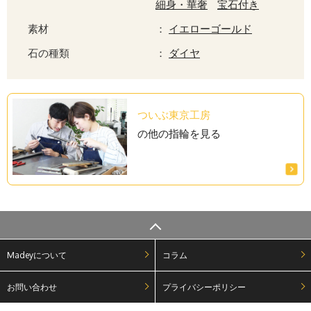
細身・華奢
宝石付き
素材
：
イエローゴールド
石の種類
：
ダイヤ
ついぶ東京工房
の他の指輪を見る
Madeyについて
コラム
お問い合わせ
プライバシーポリシー