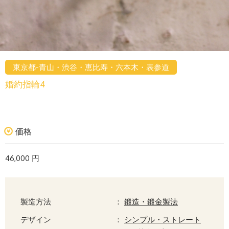
東京都-青山・渋谷・恵比寿・六本木・表参道
婚約指輪4
価格
46,000 円
製造方法
：
鍛造・鍛金製法
デザイン
：
シンプル・ストレート